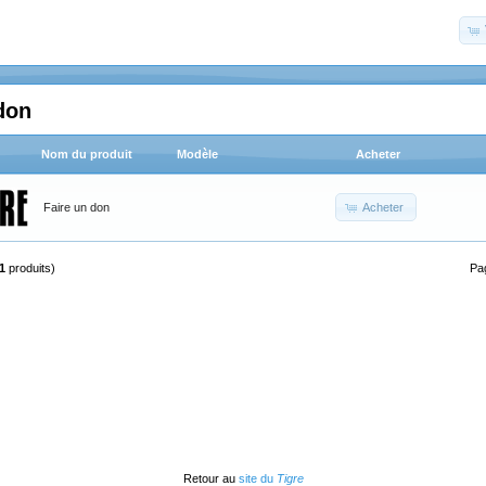
don
Nom du produit
Modèle
Acheter
Acheter
Faire un don
1
produits)
Pa
Retour au
site du
Tigre