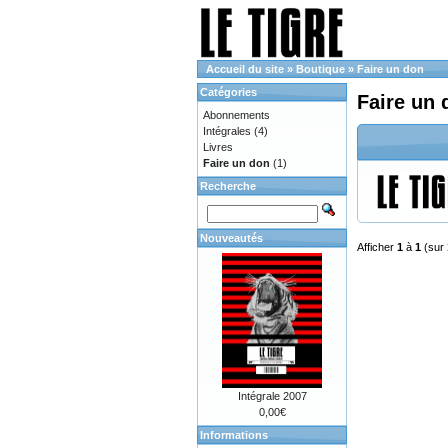
Accueil du site
»
Boutique
»
Faire un don
Catégories
Faire un 
Abonnements
Intégrales
(4)
Livres
Faire un don
(1)
Recherche
Nouveautés
Afficher
1
à
1
(sur
Intégrale 2007
0,00€
Informations