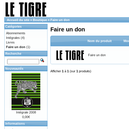
Accueil du site
»
Boutique
»
Faire un don
Catégories
Faire un don
Abonnements
Intégrales
(4)
Nom du produit
Mod
Livres
Faire un don
(1)
Recherche
Faire un don
Nouveautés
Afficher
1
à
1
(sur
1
produits)
Intégrale 2008
0,00€
Informations