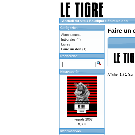
Accueil du site
»
Boutique
»
Faire un don
Catégories
Faire un 
Abonnements
Intégrales
(4)
Livres
Faire un don
(1)
Recherche
Nouveautés
Afficher
1
à
1
(sur
Intégrale 2007
0,00€
Informations