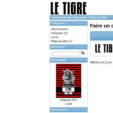
Accueil du site
»
Boutique
»
Faire un don
Catégories
Faire un 
Abonnements
Intégrales
(4)
Livres
Faire un don
(1)
Recherche
Nouveautés
Afficher
1
à
1
(sur
Intégrale 2007
0,00€
Informations