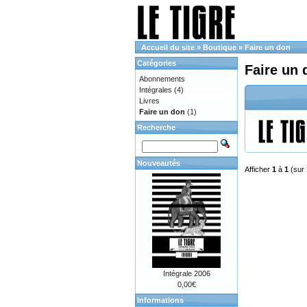
Accueil du site
»
Boutique
»
Faire un don
Catégories
Faire un 
Abonnements
Intégrales
(4)
Livres
Faire un don
(1)
Recherche
Nouveautés
Afficher
1
à
1
(sur
Intégrale 2006
0,00€
Informations