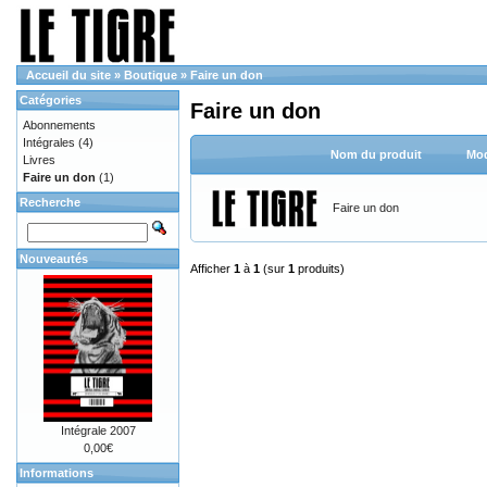
Accueil du site
»
Boutique
»
Faire un don
Catégories
Faire un don
Abonnements
Intégrales
(4)
Nom du produit
Mod
Livres
Faire un don
(1)
Recherche
Faire un don
Nouveautés
Afficher
1
à
1
(sur
1
produits)
Intégrale 2007
0,00€
Informations