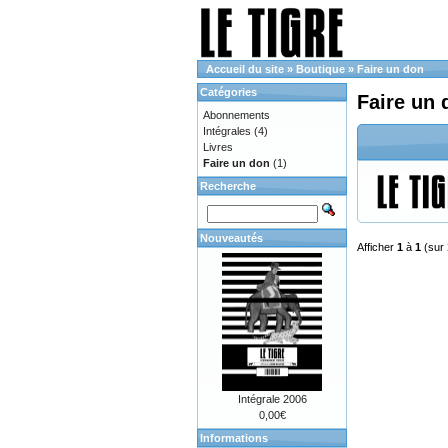
Accueil du site
»
Boutique
»
Faire un don
Catégories
Faire un 
Abonnements
Intégrales
(4)
Livres
Faire un don
(1)
Recherche
Nouveautés
Afficher
1
à
1
(sur
Intégrale 2006
0,00€
Informations