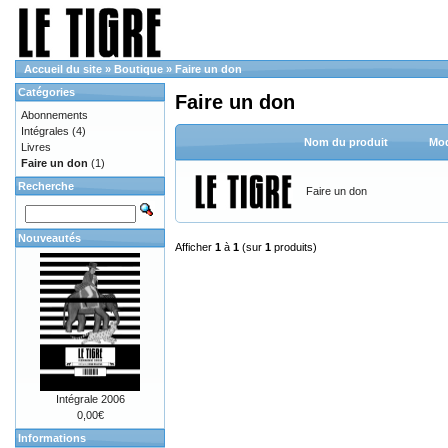
Accueil du site
»
Boutique
»
Faire un don
Catégories
Faire un don
Abonnements
Intégrales
(4)
Nom du produit
Mod
Livres
Faire un don
(1)
Recherche
Faire un don
Nouveautés
Afficher
1
à
1
(sur
1
produits)
Intégrale 2006
0,00€
Informations