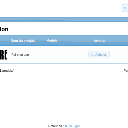
don
Nom du produit
Modèle
Acheter
Acheter
Faire un don
1
produits)
Pa
Retour au
site du
Tigre