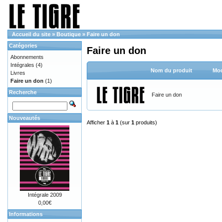
Accueil du site
»
Boutique
»
Faire un don
Catégories
Faire un don
Abonnements
Intégrales
(4)
Nom du produit
Mod
Livres
Faire un don
(1)
Recherche
Faire un don
Nouveautés
Afficher
1
à
1
(sur
1
produits)
Intégrale 2009
0,00€
Informations