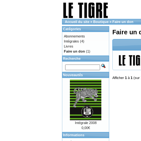
Accueil du site
»
Boutique
»
Faire un don
Catégories
Faire un 
Abonnements
Intégrales
(4)
Livres
Faire un don
(1)
Recherche
Nouveautés
Afficher
1
à
1
(sur
Intégrale 2008
0,00€
Informations