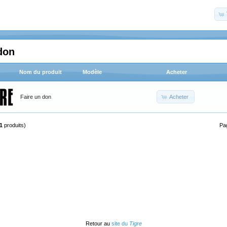
don
Nom du produit
Modèle
Acheter
Acheter
Faire un don
1
produits)
Pa
Retour au
site du
Tigre