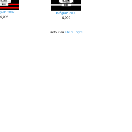
grale 2007
Intégrale 2006
0,00€
0,00€
Retour au
site du
Tigre