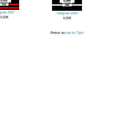
grale 2007
Intégrale 2006
0,00€
0,00€
Retour au
site du
Tigre