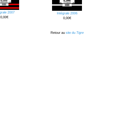
grale 2007
Intégrale 2006
0,00€
0,00€
Retour au
site du
Tigre