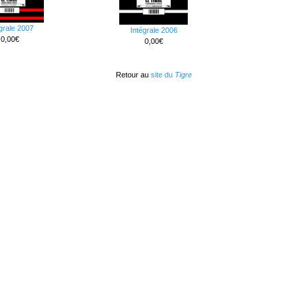
grale 2007
Intégrale 2006
0,00€
0,00€
Retour au
site du
Tigre