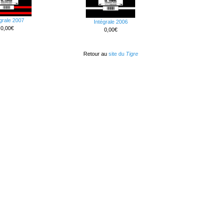
grale 2007
Intégrale 2006
0,00€
0,00€
Retour au
site du
Tigre