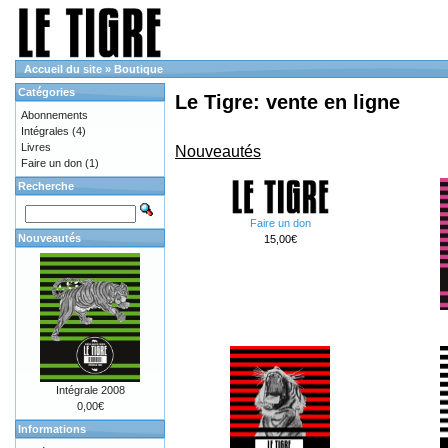
Accueil du site
»
Boutique
Catégories
Le Tigre: vente en ligne
Abonnements
Intégrales
(4)
Livres
Nouveautés
Faire un don
(1)
Recherche
Faire un don
Nouveautés
15,00€
Intégrale 2008
0,00€
Informations