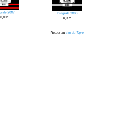
grale 2007
Intégrale 2006
0,00€
0,00€
Retour au
site du
Tigre