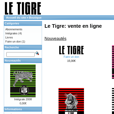
Accueil du site
»
Boutique
Catégories
Le Tigre: vente en ligne
Abonnements
Intégrales
(4)
Livres
Nouveautés
Faire un don
(1)
Recherche
Faire un don
Nouveautés
15,00€
Intégrale 2008
0,00€
Informations