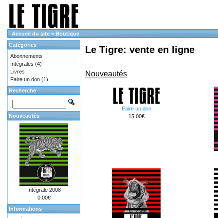
Accueil du site
»
Boutique
Catégories
Le Tigre: vente en ligne
Abonnements
Intégrales
(4)
Livres
Nouveautés
Faire un don
(1)
Recherche
Faire un don
Nouveautés
15,00€
Intégrale 2008
0,00€
Informations