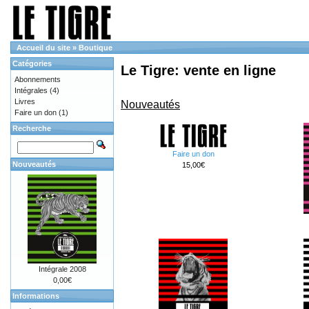
Accueil du site
»
Boutique
Catégories
Le Tigre: vente en ligne
Abonnements
Intégrales
(4)
Livres
Nouveautés
Faire un don
(1)
Recherche
Faire un don
Nouveautés
15,00€
Intégrale 2008
0,00€
Informations