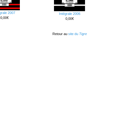
grale 2007
Intégrale 2006
0,00€
0,00€
Retour au
site du
Tigre