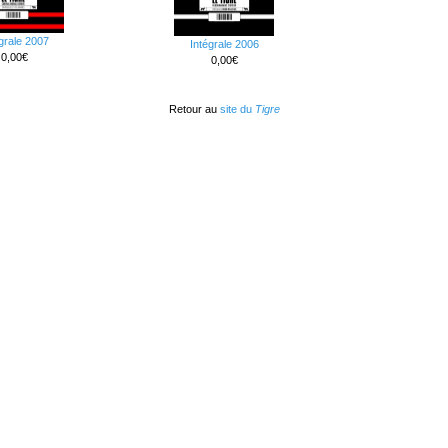
grale 2007
Intégrale 2006
0,00€
0,00€
Retour au
site du
Tigre