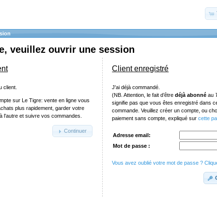
sion
, veuillez ouvrir une session
ent
Client enregistré
 client.
J'ai déjà commandé.
(NB. Attention, le fait d’être
déjà abonné
au
mpte sur Le Tigre: vente en ligne vous
signifie pas que vous êtes enregistré dans 
achats plus rapidement, garder votre
commande. Veuillez créer un compte, ou chois
e à l'autre et suivre vos commandes.
paiement sans compte, expliqué sur
cette p
Continuer
Adresse email:
Mot de passe :
Vous avez oublié votre mot de passe ? Clique