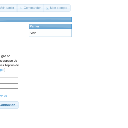
Voir panier
Commander
Mon compte
Panier
vide
Tigre
ne
cet espace de
ir l’option de
age
.)
z ici.
Connexion