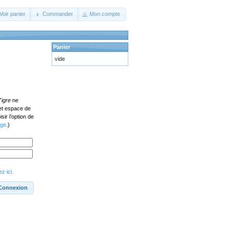
Voir panier
Commander
Mon compte
Panier
vide
Tigre
ne
cet espace de
ir l’option de
age
.)
z ici.
Connexion