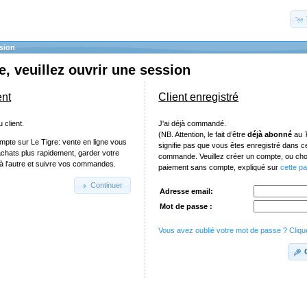
sion
, veuillez ouvrir une session
ent
Client enregistré
 client.
J'ai déjà commandé.
(NB. Attention, le fait d’être
déjà abonné
au
mpte sur Le Tigre: vente en ligne vous
signifie pas que vous êtes enregistré dans 
achats plus rapidement, garder votre
commande. Veuillez créer un compte, ou chois
e à l'autre et suivre vos commandes.
paiement sans compte, expliqué sur
cette p
Continuer
Adresse email:
Mot de passe :
Vous avez oublié votre mot de passe ? Clique