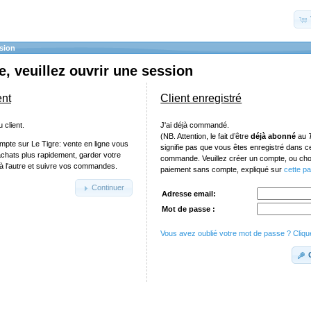
sion
, veuillez ouvrir une session
ent
Client enregistré
 client.
J'ai déjà commandé.
(NB. Attention, le fait d’être
déjà abonné
au
mpte sur Le Tigre: vente en ligne vous
signifie pas que vous êtes enregistré dans 
achats plus rapidement, garder votre
commande. Veuillez créer un compte, ou chois
e à l'autre et suivre vos commandes.
paiement sans compte, expliqué sur
cette p
Continuer
Adresse email:
Mot de passe :
Vous avez oublié votre mot de passe ? Clique