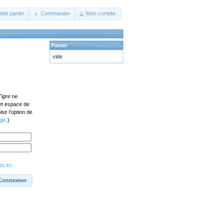
Voir panier
Commander
Mon compte
Panier
vide
Tigre
ne
cet espace de
ir l’option de
age
.)
z ici.
Connexion