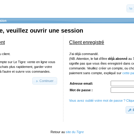
sion
, veuillez ouvrir une session
ent
Client enregistré
 client.
J'ai déjà commandé.
(NB. Attention, le fait d’être
déjà abonné
au
mpte sur Le Tigre: vente en ligne vous
signifie pas que vous êtes enregistré dans 
achats plus rapidement, garder votre
commande. Veuillez créer un compte, ou chois
e à l'autre et suivre vos commandes.
paiement sans compte, expliqué sur
cette p
Continuer
Adresse email:
Mot de passe :
Vous avez oublié votre mot de passe ? Clique
Retour au
site du
Tigre