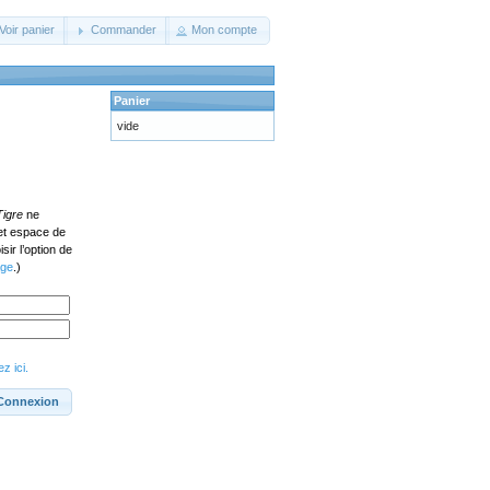
Voir panier
Commander
Mon compte
Panier
vide
Tigre
ne
cet espace de
ir l’option de
age
.)
z ici.
Connexion