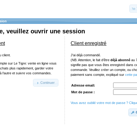
sion
, veuillez ouvrir une session
ent
Client enregistré
 client.
J'ai déjà commandé.
(NB. Attention, le fait d’être
déjà abonné
au
mpte sur Le Tigre: vente en ligne vous
signifie pas que vous êtes enregistré dans 
achats plus rapidement, garder votre
commande. Veuillez créer un compte, ou chois
e à l'autre et suivre vos commandes.
paiement sans compte, expliqué sur
cette p
Continuer
Adresse email:
Mot de passe :
Vous avez oublié votre mot de passe ? Clique