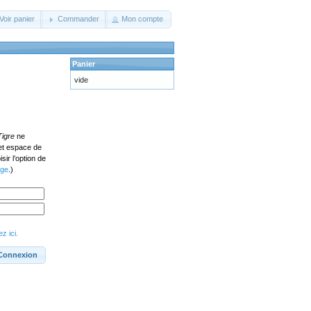
Voir panier
Commander
Mon compte
Panier
vide
Tigre
ne
cet espace de
ir l’option de
age
.)
z ici.
Connexion