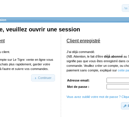
sion
, veuillez ouvrir une session
ent
Client enregistré
 client.
J'ai déjà commandé.
(NB. Attention, le fait d’être
déjà abonné
au
mpte sur Le Tigre: vente en ligne vous
signifie pas que vous êtes enregistré dans 
achats plus rapidement, garder votre
commande. Veuillez créer un compte, ou chois
e à l'autre et suivre vos commandes.
paiement sans compte, expliqué sur
cette p
Continuer
Adresse email:
Mot de passe :
Vous avez oublié votre mot de passe ? Clique