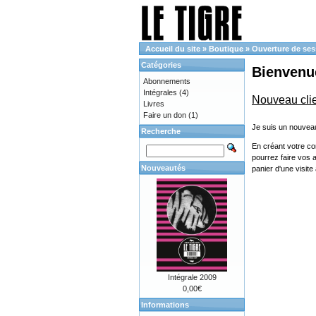
Accueil du site
»
Boutique
»
Ouverture de ses
Catégories
Bienvenue
Abonnements
Intégrales
(4)
Nouveau cli
Livres
Faire un don
(1)
Je suis un nouveau
Recherche
En créant votre co
pourrez faire vos 
Nouveautés
panier d'une visit
Intégrale 2009
0,00€
Informations