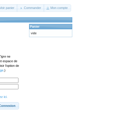
Voir panier
Commander
Mon compte
Panier
vide
Tigre
ne
cet espace de
ir l’option de
age
.)
z ici.
Connexion