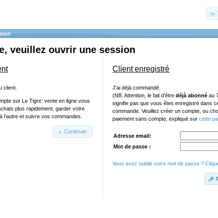
sion
, veuillez ouvrir une session
ent
Client enregistré
 client.
J'ai déjà commandé.
(NB. Attention, le fait d’être
déjà abonné
au
mpte sur Le Tigre: vente en ligne vous
signifie pas que vous êtes enregistré dans 
achats plus rapidement, garder votre
commande. Veuillez créer un compte, ou chois
e à l'autre et suivre vos commandes.
paiement sans compte, expliqué sur
cette p
Continuer
Adresse email:
Mot de passe :
Vous avez oublié votre mot de passe ? Clique