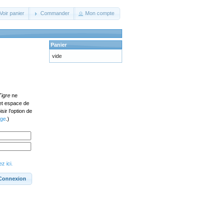
Voir panier
Commander
Mon compte
Panier
vide
Tigre
ne
cet espace de
ir l’option de
age
.)
z ici.
Connexion