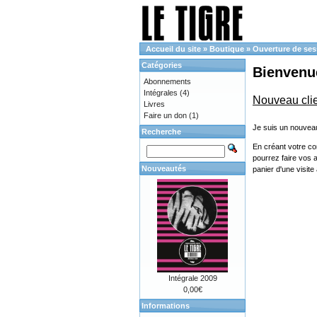
Accueil du site
»
Boutique
»
Ouverture de ses
Catégories
Bienvenue
Abonnements
Intégrales
(4)
Nouveau cli
Livres
Faire un don
(1)
Je suis un nouveau
Recherche
En créant votre co
pourrez faire vos 
Nouveautés
panier d'une visit
Intégrale 2009
0,00€
Informations