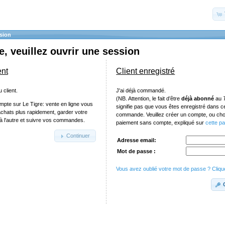
sion
, veuillez ouvrir une session
ent
Client enregistré
 client.
J'ai déjà commandé.
(NB. Attention, le fait d’être
déjà abonné
au
mpte sur Le Tigre: vente en ligne vous
signifie pas que vous êtes enregistré dans 
achats plus rapidement, garder votre
commande. Veuillez créer un compte, ou chois
e à l'autre et suivre vos commandes.
paiement sans compte, expliqué sur
cette p
Continuer
Adresse email:
Mot de passe :
Vous avez oublié votre mot de passe ? Clique