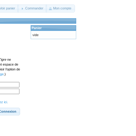
Voir panier
Commander
Mon compte
Panier
vide
Tigre
ne
cet espace de
ir l’option de
age
.)
z ici.
Connexion