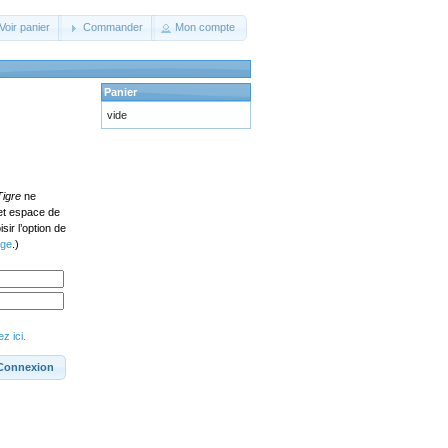
Voir panier
Commander
Mon compte
Panier
vide
Tigre
ne
cet espace de
ir l’option de
age
.)
z ici.
Connexion