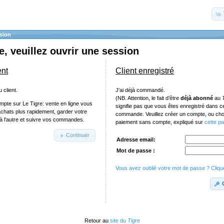
sion
, veuillez ouvrir une session
ent
Client enregistré
 client.
J'ai déjà commandé.
(NB. Attention, le fait d’être
déjà abonné
au
mpte sur Le Tigre: vente en ligne vous
signifie pas que vous êtes enregistré dans 
achats plus rapidement, garder votre
commande. Veuillez créer un compte, ou chois
e à l'autre et suivre vos commandes.
paiement sans compte, expliqué sur
cette p
Continuer
Adresse email:
Mot de passe :
Vous avez oublié votre mot de passe ? Clique
Retour au
site du
Tigre