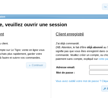
sion
, veuillez ouvrir une session
ent
Client enregistré
 client.
J'ai déjà commandé.
(NB. Attention, le fait d’être
déjà abonné
au
mpte sur Le Tigre: vente en ligne vous
signifie pas que vous êtes enregistré dans 
achats plus rapidement, garder votre
commande. Veuillez créer un compte, ou chois
e à l'autre et suivre vos commandes.
paiement sans compte, expliqué sur
cette p
Continuer
Adresse email:
Mot de passe :
Vous avez oublié votre mot de passe ? Clique