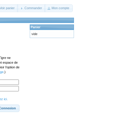
Voir panier
Commander
Mon compte
Panier
vide
Tigre
ne
cet espace de
ir l’option de
age
.)
z ici.
Connexion