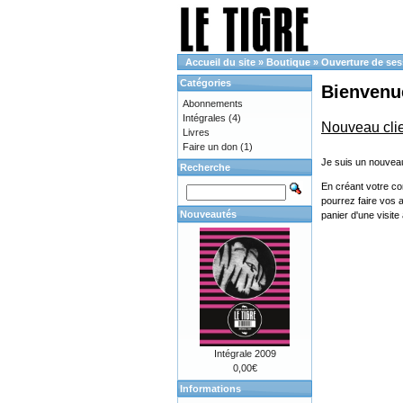
Accueil du site
»
Boutique
»
Ouverture de ses
Catégories
Bienvenue
Abonnements
Intégrales
(4)
Nouveau cli
Livres
Faire un don
(1)
Je suis un nouveau
Recherche
En créant votre co
pourrez faire vos 
Nouveautés
panier d'une visit
Intégrale 2009
0,00€
Informations