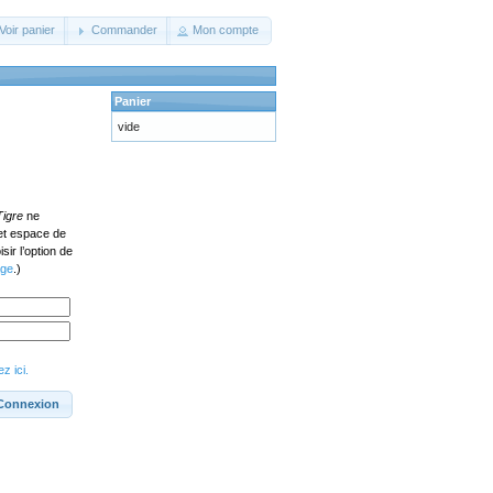
Voir panier
Commander
Mon compte
Panier
vide
Tigre
ne
cet espace de
ir l’option de
age
.)
z ici.
Connexion