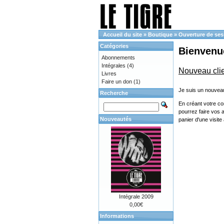
Accueil du site
»
Boutique
»
Ouverture de ses
Catégories
Bienvenue
Abonnements
Intégrales
(4)
Nouveau cli
Livres
Faire un don
(1)
Je suis un nouveau
Recherche
En créant votre co
pourrez faire vos 
Nouveautés
panier d'une visit
Intégrale 2009
0,00€
Informations