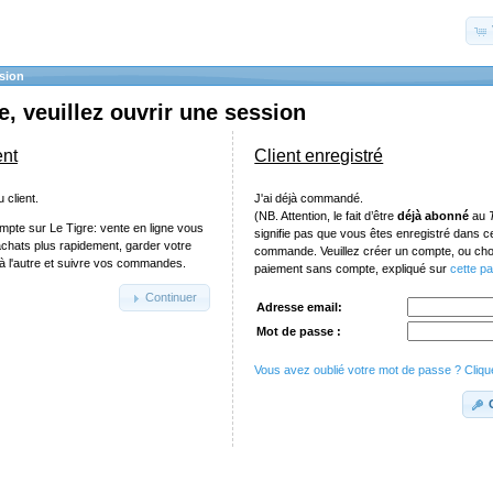
sion
, veuillez ouvrir une session
ent
Client enregistré
 client.
J'ai déjà commandé.
(NB. Attention, le fait d’être
déjà abonné
au
mpte sur Le Tigre: vente en ligne vous
signifie pas que vous êtes enregistré dans 
achats plus rapidement, garder votre
commande. Veuillez créer un compte, ou chois
e à l'autre et suivre vos commandes.
paiement sans compte, expliqué sur
cette p
Continuer
Adresse email:
Mot de passe :
Vous avez oublié votre mot de passe ? Clique