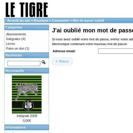
Accueil du site
»
Boutique
»
Connexion
»
Mot de passe oublié
Catégories
J'ai oublié mon mot de pass
Abonnements
Intégrales
(4)
Si vous avez oublié votre mot de passe, entrez votre a
Livres
électronique contenant votre nouveau mot de passe.
Faire un don
(1)
Adresse email:
Recherche
Retour
Nouveautés
Intégrale 2008
0,00€
Informations