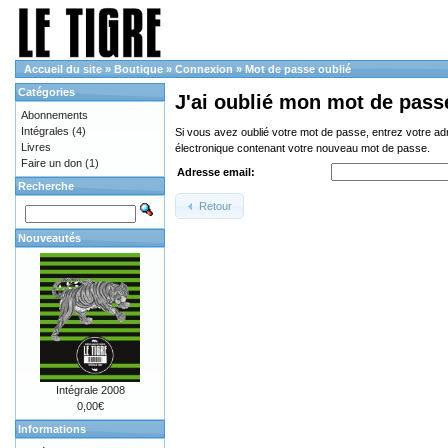
Accueil du site
»
Boutique
»
Connexion
»
Mot de passe oublié
Catégories
J'ai oublié mon mot de pass
Abonnements
Intégrales
(4)
Si vous avez oublié votre mot de passe, entrez votre a
Livres
électronique contenant votre nouveau mot de passe.
Faire un don
(1)
Adresse email:
Recherche
Retour
Nouveautés
Intégrale 2008
0,00€
Informations