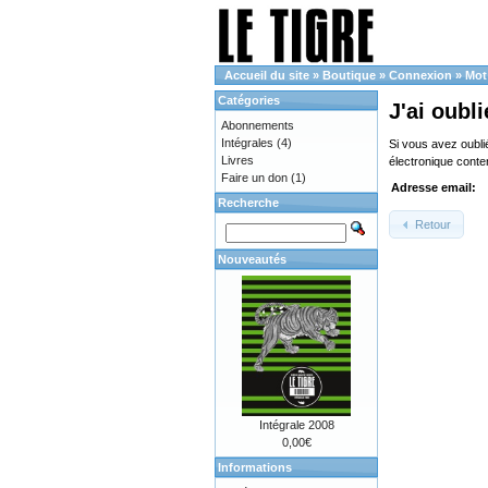
Accueil du site
»
Boutique
»
Connexion
»
Mot
Catégories
J'ai oubl
Abonnements
Intégrales
(4)
Si vous avez oubli
Livres
électronique cont
Faire un don
(1)
Adresse email:
Recherche
Retour
Nouveautés
Intégrale 2008
0,00€
Informations