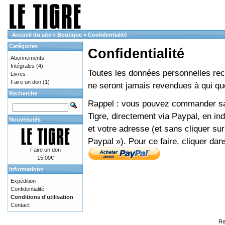
Accueil du site
»
Boutique
»
Confidentialité
Catégories
Confidentialité
Abonnements
Intégrales
(4)
Toutes les données personnelles recue
Livres
Faire un don
(1)
ne seront jamais revendues à qui que
Recherche
Rappel : vous pouvez commander sans
Tigre, directement via Paypal, en i
Nouveautés
et votre adresse (et sans cliquer sur
Paypal »). Pour ce faire, cliquer dan
Faire un don
15,00€
Informations
Expédition
Confidentialité
Conditions d'utilisation
Contact
Re