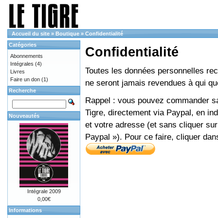
Accueil du site
»
Boutique
»
Confidentialité
Catégories
Confidentialité
Abonnements
Intégrales
(4)
Toutes les données personnelles recue
Livres
Faire un don
(1)
ne seront jamais revendues à qui que
Recherche
Rappel : vous pouvez commander sans
Tigre, directement via Paypal, en i
Nouveautés
et votre adresse (et sans cliquer sur
Paypal »). Pour ce faire, cliquer dan
Intégrale 2009
0,00€
Informations