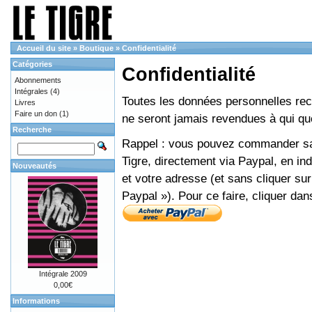
Accueil du site
»
Boutique
»
Confidentialité
Catégories
Confidentialité
Abonnements
Intégrales
(4)
Toutes les données personnelles recue
Livres
Faire un don
(1)
ne seront jamais revendues à qui que
Recherche
Rappel : vous pouvez commander sans
Tigre, directement via Paypal, en i
Nouveautés
et votre adresse (et sans cliquer sur
Paypal »). Pour ce faire, cliquer dan
Intégrale 2009
0,00€
Informations