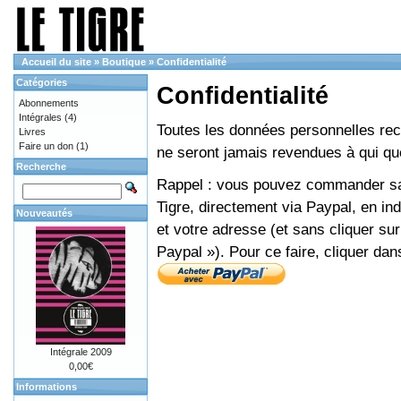
Accueil du site
»
Boutique
»
Confidentialité
Catégories
Confidentialité
Abonnements
Intégrales
(4)
Toutes les données personnelles recue
Livres
Faire un don
(1)
ne seront jamais revendues à qui que
Recherche
Rappel : vous pouvez commander sans
Tigre, directement via Paypal, en i
Nouveautés
et votre adresse (et sans cliquer sur
Paypal »). Pour ce faire, cliquer dan
Intégrale 2009
0,00€
Informations