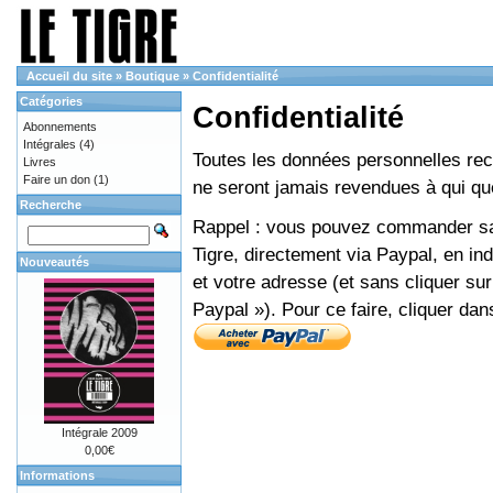
Accueil du site
»
Boutique
»
Confidentialité
Catégories
Confidentialité
Abonnements
Intégrales
(4)
Toutes les données personnelles recue
Livres
Faire un don
(1)
ne seront jamais revendues à qui que
Recherche
Rappel : vous pouvez commander sans
Tigre, directement via Paypal, en i
Nouveautés
et votre adresse (et sans cliquer sur
Paypal »). Pour ce faire, cliquer dan
Intégrale 2009
0,00€
Informations