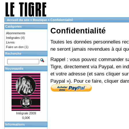
Accueil du site
»
Boutique
»
Confidentialité
Catégories
Confidentialité
Abonnements
Intégrales
(4)
Toutes les données personnelles recue
Livres
Faire un don
(1)
ne seront jamais revendues à qui que
Recherche
Rappel : vous pouvez commander sans
Tigre, directement via Paypal, en i
Nouveautés
et votre adresse (et sans cliquer sur
Paypal »). Pour ce faire, cliquer dan
Intégrale 2009
0,00€
Informations