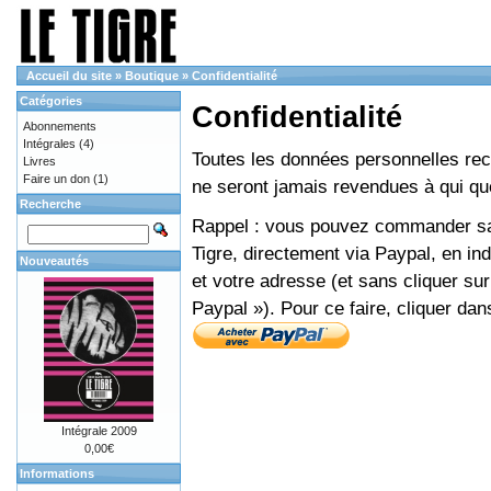
Accueil du site
»
Boutique
»
Confidentialité
Catégories
Confidentialité
Abonnements
Intégrales
(4)
Toutes les données personnelles recue
Livres
Faire un don
(1)
ne seront jamais revendues à qui que
Recherche
Rappel : vous pouvez commander sans
Tigre, directement via Paypal, en i
Nouveautés
et votre adresse (et sans cliquer sur
Paypal »). Pour ce faire, cliquer dan
Intégrale 2009
0,00€
Informations