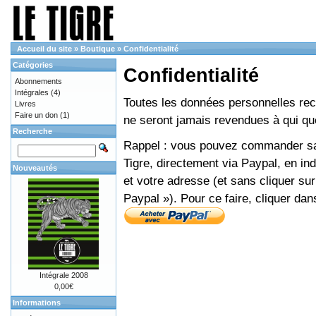
Accueil du site
»
Boutique
»
Confidentialité
Catégories
Confidentialité
Abonnements
Intégrales
(4)
Toutes les données personnelles recue
Livres
Faire un don
(1)
ne seront jamais revendues à qui que
Recherche
Rappel : vous pouvez commander sans
Tigre, directement via Paypal, en i
Nouveautés
et votre adresse (et sans cliquer sur
Paypal »). Pour ce faire, cliquer dan
Intégrale 2008
0,00€
Informations