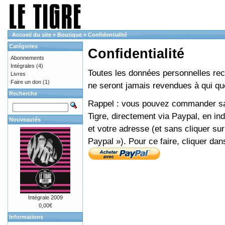
Accueil du site
»
Boutique
»
Confidentialité
Catégories
Confidentialité
Abonnements
Intégrales
(4)
Toutes les données personnelles recue
Livres
Faire un don
(1)
ne seront jamais revendues à qui que
Recherche
Rappel : vous pouvez commander sans
Tigre, directement via Paypal, en i
Nouveautés
et votre adresse (et sans cliquer sur
Paypal »). Pour ce faire, cliquer dan
Intégrale 2009
0,00€
Informations