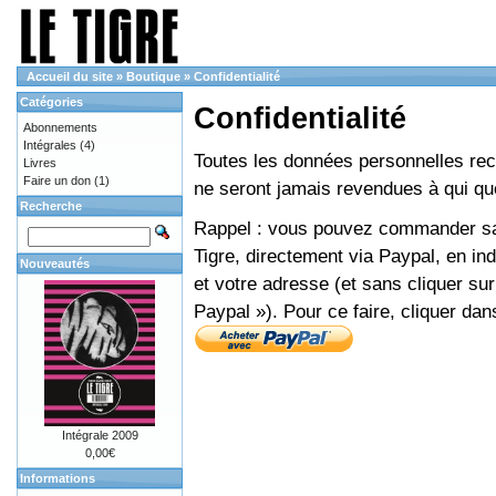
Accueil du site
»
Boutique
»
Confidentialité
Catégories
Confidentialité
Abonnements
Intégrales
(4)
Toutes les données personnelles recue
Livres
Faire un don
(1)
ne seront jamais revendues à qui que
Recherche
Rappel : vous pouvez commander sans
Tigre, directement via Paypal, en i
Nouveautés
et votre adresse (et sans cliquer sur
Paypal »). Pour ce faire, cliquer dan
Intégrale 2009
0,00€
Informations