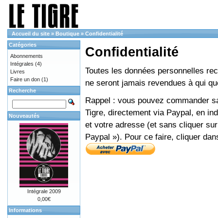
Accueil du site
»
Boutique
»
Confidentialité
Catégories
Confidentialité
Abonnements
Intégrales
(4)
Toutes les données personnelles recue
Livres
Faire un don
(1)
ne seront jamais revendues à qui que
Recherche
Rappel : vous pouvez commander sans
Tigre, directement via Paypal, en i
Nouveautés
et votre adresse (et sans cliquer sur
Paypal »). Pour ce faire, cliquer dan
Intégrale 2009
0,00€
Informations